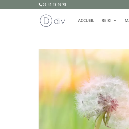
06 41 48 46 78
ACCUEIL
REIKI
M